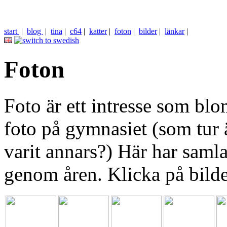
start
|
blog
|
tina
|
c64
|
katter
|
foton
|
bilder
|
länkar
|
Foton
Foto är ett intresse som bl
foto på gymnasiet (som tur ä
varit annars?) Här har samlat
genom åren. Klicka på bilden