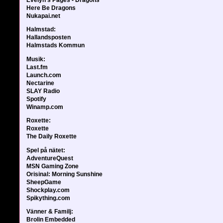
Here Be Dragons
Nukapai.net
Halmstad:
Hallandsposten
Halmstads Kommun
Musik:
Last.fm
Launch.com
Nectarine
SLAY Radio
Spotify
Winamp.com
Roxette:
Roxette
The Daily Roxette
Spel på nätet:
AdventureQuest
MSN Gaming Zone
Orisinal: Morning Sunshine
SheepGame
Shockplay.com
Spikything.com
Vänner & Familj:
Brolin Embedded