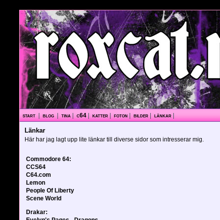
start
|
blog
|
tina
|
c64
|
katter
|
foton
|
bilder
|
länkar
|
Länkar
Här har jag lagt upp lite länkar till diverse sidor som intresserar mig.
Commodore 64:
CCS64
C64.com
Lemon
People Of Liberty
Scene World
Drakar:
Evelyn's Pages - Dragons