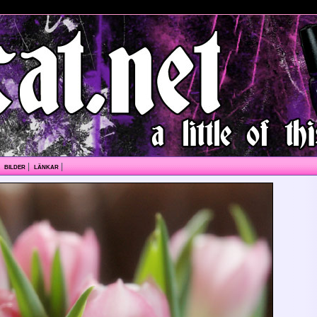
|
bilder
|
länkar
|