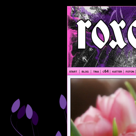
start
|
blog
|
tina
|
c64
|
katter
|
foton