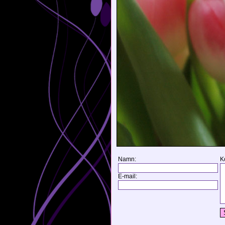
Namn:
K
E-mail: